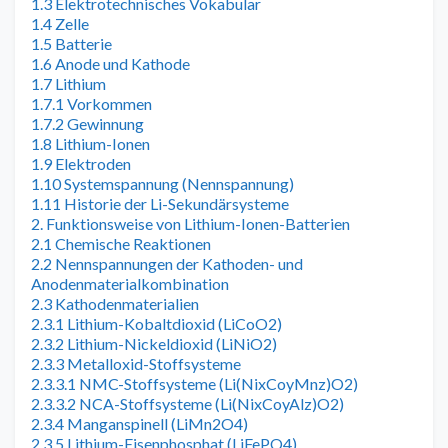
1.3 Elektrotechnisches Vokabular
1.4 Zelle
1.5 Batterie
1.6 Anode und Kathode
1.7 Lithium
1.7.1 Vorkommen
1.7.2 Gewinnung
1.8 Lithium-Ionen
1.9 Elektroden
1.10 Systemspannung (Nennspannung)
1.11 Historie der Li-Sekundärsysteme
2. Funktionsweise von Lithium-Ionen-Batterien
2.1 Chemische Reaktionen
2.2 Nennspannungen der Kathoden- und
Anodenmaterialkombination
2.3 Kathodenmaterialien
2.3.1 Lithium-Kobaltdioxid (LiCoO2)
2.3.2 Lithium-Nickeldioxid (LiNiO2)
2.3.3 Metalloxid-Stoffsysteme
2.3.3.1 NMC-Stoffsysteme (Li(NixCoyMnz)O2)
2.3.3.2 NCA-Stoffsysteme (Li(NixCoyAlz)O2)
2.3.4 Manganspinell (LiMn2O4)
2.3.5 Lithium-Eisenphosphat (LiFePO4)