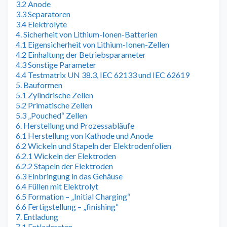
3.2 Anode
3.3 Separatoren
3.4 Elektrolyte
4. Sicherheit von Lithium-Ionen-Batterien
4.1 Eigensicherheit von Lithium-Ionen-Zellen
4.2 Einhaltung der Betriebsparameter
4.3 Sonstige Parameter
4.4 Testmatrix UN 38.3, IEC 62133 und IEC 62619
5. Bauformen
5.1 Zylindrische Zellen
5.2 Primatische Zellen
5.3 „Pouched“ Zellen
6. Herstellung und Prozessabläufe
6.1 Herstellung von Kathode und Anode
6.2 Wickeln und Stapeln der Elektrodenfolien
6.2.1 Wickeln der Elektroden
6.2.2 Stapeln der Elektroden
6.3 Einbringung in das Gehäuse
6.4 Füllen mit Elektrolyt
6.5 Formation – „Initial Charging“
6.6 Fertigstellung – „finishing“
7. Entladung
7.1 Entladeraten