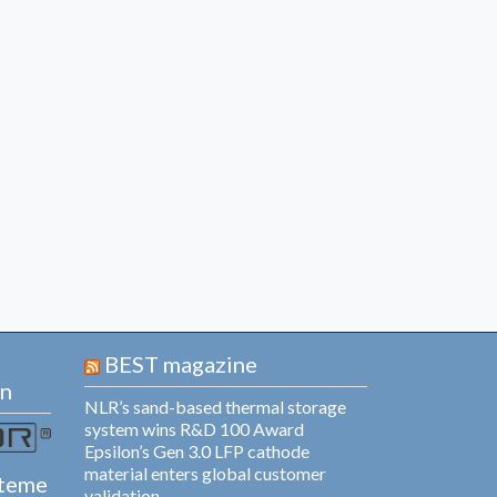
BEST magazine
en
NLR’s sand-based thermal storage
system wins R&D 100 Award
Epsilon’s Gen 3.0 LFP cathode
material enters global customer
steme
validation