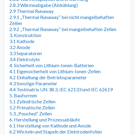
2.8.3 Wärmeabgabe (Abkühlung)
2.9 Thermal Runaway
2.9.1 „Thermal Runaway“ bei nicht mangelbehaften
Zellen
2.9.2 „Thermal Runaway“ bei mangelbehaften Zellen
3. Konstruktion
3.1 Kathode
3.2 Anode
3.3 Separatoren
3.4 Elektrolyte
4. Sicherheit von Lithium-Ionen-Batterien
4.1 Eigensicherheit von Lithium-Ionen-Zellen
4.2 Einhaltung der Betriebsparameter
4.3 Sonstige Parameter
4.4 Testmatrix UN 38.3, IEC 62133 und IEC 62619
5. Bauformen
5.1 Zylindrische Zellen
5.2 Primatische Zellen
5.3 „Pouched“ Zellen
6. Herstellung und Prozessabläufe
6.1 Herstellung von Kathode und Anode
6.2 Wickeln und Stapeln der Elektrodenfolien