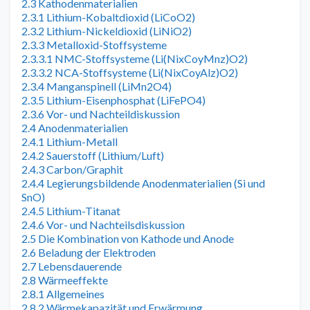
2.3 Kathodenmaterialien
2.3.1 Lithium-Kobaltdioxid (LiCoO2)
2.3.2 Lithium-Nickeldioxid (LiNiO2)
2.3.3 Metalloxid-Stoffsysteme
2.3.3.1 NMC-Stoffsysteme (Li(NixCoyMnz)O2)
2.3.3.2 NCA-Stoffsysteme (Li(NixCoyAlz)O2)
2.3.4 Manganspinell (LiMn2O4)
2.3.5 Lithium-Eisenphosphat (LiFePO4)
2.3.6 Vor- und Nachteildiskussion
2.4 Anodenmaterialien
2.4.1 Lithium-Metall
2.4.2 Sauerstoff (Lithium/Luft)
2.4.3 Carbon/Graphit
2.4.4 Legierungsbildende Anodenmaterialien (Si und
SnO)
2.4.5 Lithium-Titanat
2.4.6 Vor- und Nachteilsdiskussion
2.5 Die Kombination von Kathode und Anode
2.6 Beladung der Elektroden
2.7 Lebensdauerende
2.8 Wärmeeffekte
2.8.1 Allgemeines
2.8.2 Wärmekapazität und Erwärmung