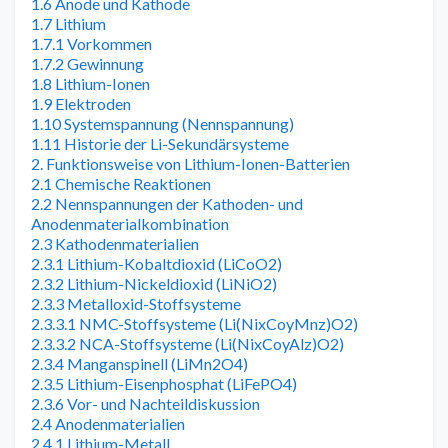
1.6 Anode und Kathode
1.7 Lithium
1.7.1 Vorkommen
1.7.2 Gewinnung
1.8 Lithium-Ionen
1.9 Elektroden
1.10 Systemspannung (Nennspannung)
1.11 Historie der Li-Sekundärsysteme
2. Funktionsweise von Lithium-Ionen-Batterien
2.1 Chemische Reaktionen
2.2 Nennspannungen der Kathoden- und
Anodenmaterialkombination
2.3 Kathodenmaterialien
2.3.1 Lithium-Kobaltdioxid (LiCoO2)
2.3.2 Lithium-Nickeldioxid (LiNiO2)
2.3.3 Metalloxid-Stoffsysteme
2.3.3.1 NMC-Stoffsysteme (Li(NixCoyMnz)O2)
2.3.3.2 NCA-Stoffsysteme (Li(NixCoyAlz)O2)
2.3.4 Manganspinell (LiMn2O4)
2.3.5 Lithium-Eisenphosphat (LiFePO4)
2.3.6 Vor- und Nachteildiskussion
2.4 Anodenmaterialien
2.4.1 Lithium-Metall