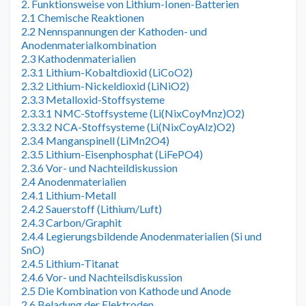
2. Funktionsweise von Lithium-Ionen-Batterien
2.1 Chemische Reaktionen
2.2 Nennspannungen der Kathoden- und
Anodenmaterialkombination
2.3 Kathodenmaterialien
2.3.1 Lithium-Kobaltdioxid (LiCoO2)
2.3.2 Lithium-Nickeldioxid (LiNiO2)
2.3.3 Metalloxid-Stoffsysteme
2.3.3.1 NMC-Stoffsysteme (Li(NixCoyMnz)O2)
2.3.3.2 NCA-Stoffsysteme (Li(NixCoyAlz)O2)
2.3.4 Manganspinell (LiMn2O4)
2.3.5 Lithium-Eisenphosphat (LiFePO4)
2.3.6 Vor- und Nachteildiskussion
2.4 Anodenmaterialien
2.4.1 Lithium-Metall
2.4.2 Sauerstoff (Lithium/Luft)
2.4.3 Carbon/Graphit
2.4.4 Legierungsbildende Anodenmaterialien (Si und
SnO)
2.4.5 Lithium-Titanat
2.4.6 Vor- und Nachteilsdiskussion
2.5 Die Kombination von Kathode und Anode
2.6 Beladung der Elektroden