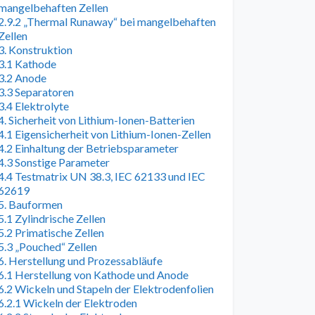
mangelbehaften Zellen
2.9.2 „Thermal Runaway“ bei mangelbehaften
Zellen
3. Konstruktion
3.1 Kathode
3.2 Anode
3.3 Separatoren
3.4 Elektrolyte
4. Sicherheit von Lithium-Ionen-Batterien
4.1 Eigensicherheit von Lithium-Ionen-Zellen
4.2 Einhaltung der Betriebsparameter
4.3 Sonstige Parameter
4.4 Testmatrix UN 38.3, IEC 62133 und IEC
62619
5. Bauformen
5.1 Zylindrische Zellen
5.2 Primatische Zellen
5.3 „Pouched“ Zellen
6. Herstellung und Prozessabläufe
6.1 Herstellung von Kathode und Anode
6.2 Wickeln und Stapeln der Elektrodenfolien
6.2.1 Wickeln der Elektroden