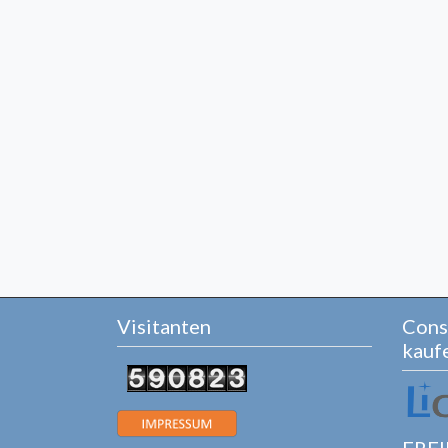
Visitanten
Cons
kauf
FREI