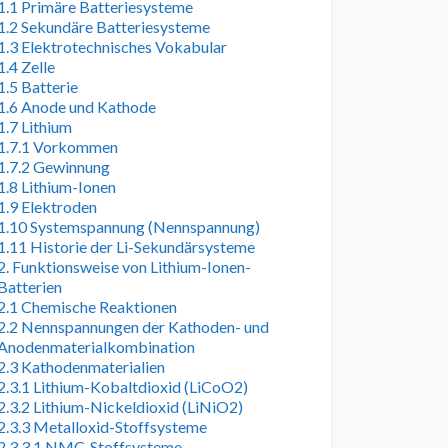
1.1 Primäre Batteriesysteme
1.2 Sekundäre Batteriesysteme
1.3 Elektrotechnisches Vokabular
1.4 Zelle
1.5 Batterie
1.6 Anode und Kathode
1.7 Lithium
1.7.1 Vorkommen
1.7.2 Gewinnung
1.8 Lithium-Ionen
1.9 Elektroden
1.10 Systemspannung (Nennspannung)
1.11 Historie der Li-Sekundärsysteme
2. Funktionsweise von Lithium-Ionen-
Batterien
2.1 Chemische Reaktionen
2.2 Nennspannungen der Kathoden- und
Anodenmaterialkombination
2.3 Kathodenmaterialien
2.3.1 Lithium-Kobaltdioxid (LiCoO2)
2.3.2 Lithium-Nickeldioxid (LiNiO2)
2.3.3 Metalloxid-Stoffsysteme
2.3.3.1 NMC-Stoffsysteme