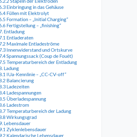
6.2.2 Stapeln der Elektroden
6.3 Einbringung in das Gehäuse
6.4 Füllen mit Elektrolyt
6.5 Formation – „Initial Charging“
6.6 Fertigstellung – „finishing“
7. Entladung
7.1 Entladeraten
7.2 Maximale Entladeströme
7.3 Innenwiderstand und Ortskurve
7.4 Spannungssack (Coup de Fouét)
7.5 Temperaturbereich der Entladung
8. Ladung
8.1 IUa-Kennlinie – „CC-CV-off“
8.2 Balancierung
8.3 Ladezeiten
8.4 Ladespannungen
8.5 Überladespannung
8.6 Ladestrom
8.7 Temperaturbereich der Ladung
8.8 Wirkungsgrad
9. Lebensdauer
9.1 Zyklenlebensdauer
9.2 Kalendarische Lebensdauer