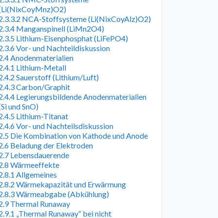
(Li(NixCoyMnz)O2)
2.3.3.2 NCA-Stoffsysteme (Li(NixCoyAlz)O2)
2.3.4 Manganspinell (LiMn2O4)
2.3.5 Lithium-Eisenphosphat (LiFePO4)
2.3.6 Vor- und Nachteildiskussion
2.4 Anodenmaterialien
2.4.1 Lithium-Metall
2.4.2 Sauerstoff (Lithium/Luft)
2.4.3 Carbon/Graphit
2.4.4 Legierungsbildende Anodenmaterialien
(Si und SnO)
2.4.5 Lithium-Titanat
2.4.6 Vor- und Nachteilsdiskussion
2.5 Die Kombination von Kathode und Anode
2.6 Beladung der Elektroden
2.7 Lebensdauerende
2.8 Wärmeeffekte
2.8.1 Allgemeines
2.8.2 Wärmekapazität und Erwärmung
2.8.3 Wärmeabgabe (Abkühlung)
2.9 Thermal Runaway
2.9.1 „Thermal Runaway“ bei nicht