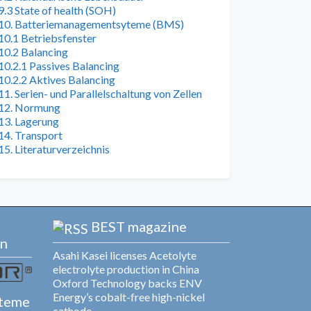
9.3 State of health (SOH)
10. Batteriemanagementsyteme (BMS)
10.1 Betriebsfenster
10.2 Balancing
10.2.1 Passives Balancing
10.2.2 Aktives Balancing
11. Serien- und Parallelschaltung von Zellen
12. Normung
13. Lagerung
14. Transport
15. Literaturverzeichnis
BEST magazine
en
Asahi Kasei licenses Acetolyte
electrolyte production in China
Oxford Technology backs ENV
Energy’s cobalt-free high-nickel
steme
cathode