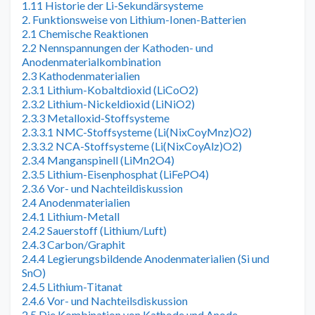
1.11 Historie der Li-Sekundärsysteme
2. Funktionsweise von Lithium-Ionen-Batterien
2.1 Chemische Reaktionen
2.2 Nennspannungen der Kathoden- und
Anodenmaterialkombination
2.3 Kathodenmaterialien
2.3.1 Lithium-Kobaltdioxid (LiCoO2)
2.3.2 Lithium-Nickeldioxid (LiNiO2)
2.3.3 Metalloxid-Stoffsysteme
2.3.3.1 NMC-Stoffsysteme (Li(NixCoyMnz)O2)
2.3.3.2 NCA-Stoffsysteme (Li(NixCoyAlz)O2)
2.3.4 Manganspinell (LiMn2O4)
2.3.5 Lithium-Eisenphosphat (LiFePO4)
2.3.6 Vor- und Nachteildiskussion
2.4 Anodenmaterialien
2.4.1 Lithium-Metall
2.4.2 Sauerstoff (Lithium/Luft)
2.4.3 Carbon/Graphit
2.4.4 Legierungsbildende Anodenmaterialien (Si und
SnO)
2.4.5 Lithium-Titanat
2.4.6 Vor- und Nachteilsdiskussion
2.5 Die Kombination von Kathode und Anode