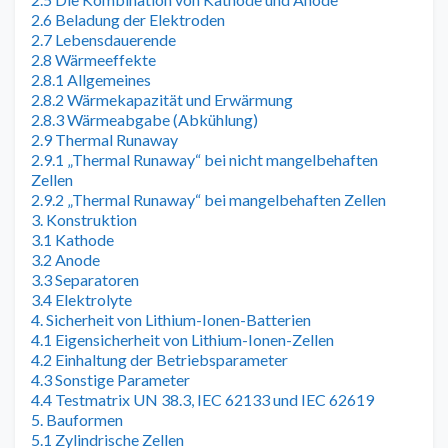
2.6 Beladung der Elektroden
2.7 Lebensdauerende
2.8 Wärmeeffekte
2.8.1 Allgemeines
2.8.2 Wärmekapazität und Erwärmung
2.8.3 Wärmeabgabe (Abkühlung)
2.9 Thermal Runaway
2.9.1 „Thermal Runaway“ bei nicht mangelbehaften
Zellen
2.9.2 „Thermal Runaway“ bei mangelbehaften Zellen
3. Konstruktion
3.1 Kathode
3.2 Anode
3.3 Separatoren
3.4 Elektrolyte
4. Sicherheit von Lithium-Ionen-Batterien
4.1 Eigensicherheit von Lithium-Ionen-Zellen
4.2 Einhaltung der Betriebsparameter
4.3 Sonstige Parameter
4.4 Testmatrix UN 38.3, IEC 62133 und IEC 62619
5. Bauformen
5.1 Zylindrische Zellen