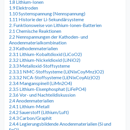
1.8 Lithium-Ionen
1.9 Elektroden
1.10 Systemspannung (Nennspannung)
1.11 Historie der Li-Sekundärsysteme
2. Funktionsweise von Lithium-Ionen-Batterien
2.1 Chemische Reaktionen
2.2 Nennspannungen der Kathoden- und
Anodenmaterialkombination
2.3 Kathodenmaterialien
2.3.1 Lithium-Kobaltdioxid (LiCoO2)
2.3.2 Lithium-Nickeldioxid (LiNiO2)
2.3.3 Metalloxid-Stoffsysteme
2.3.3.1 NMC-Stoffsysteme (Li(NixCoyMnz)O2)
2.3.3.2 NCA-Stoffsysteme (Li(NixCoyAlz)O2)
2.3.4 Manganspinell (LiMn2O4)
2.3.5 Lithium-Eisenphosphat (LiFePO4)
2.3.6 Vor- und Nachteildiskussion
2.4 Anodenmaterialien
2.4.1 Lithium-Metall
2.4.2 Sauerstoff (Lithium/Luft)
2.4.3 Carbon/Graphit
2.4.4 Legierungsbildende Anodenmaterialien (Si und
SnO)