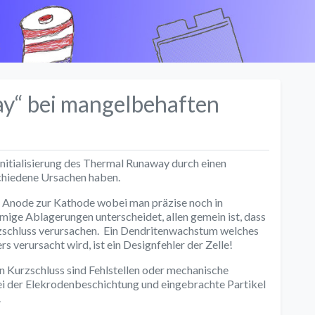
k
y“ bei mangelbehaften
 Initialisierung des Thermal Runaway durch einen
chiedene Ursachen haben.
r Anode zur Kathode wobei man präzise noch in
mige Ablagerungen unterscheidet, allen gemein ist, dass
rzschluss verursachen. Ein Dendritenwachstum welches
s verursacht wird, ist ein Designfehler der Zelle!
n Kurzschluss sind Fehlstellen oder mechanische
ei der Elekrodenbeschichtung und eingebrachte Partikel
.