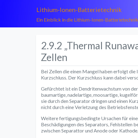
Lithium-Ionen-Batterietechnik
Ein Einblick in die Lithium-Ionen-Batterietechni
2.9.2 „Thermal Runawa
Zellen
Bei Zellen die einen Mangel haben erfolgt die
Kurzschluss. Der Kurzschluss kann dabei vers
Gefürchtet ist ein Dendritenwachstum von de
baumartige, nadelartige, moosartige, kugelför
sie durch den Separator dringen und einen Ku
nicht durch eine Verletzung des Betriebsfenster
Weitere fertigungsbedingte Ursachen für eine
Beschädigungen des Separators, Fehlstellen b
zwischen Separattor und Anode oder Kathode