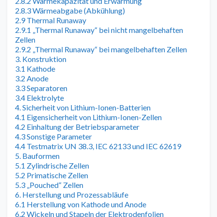
2.8.2 Wärmekapazität und Erwärmung
2.8.3 Wärmeabgabe (Abkühlung)
2.9 Thermal Runaway
2.9.1 „Thermal Runaway“ bei nicht mangelbehaften
Zellen
2.9.2 „Thermal Runaway“ bei mangelbehaften Zellen
3. Konstruktion
3.1 Kathode
3.2 Anode
3.3 Separatoren
3.4 Elektrolyte
4. Sicherheit von Lithium-Ionen-Batterien
4.1 Eigensicherheit von Lithium-Ionen-Zellen
4.2 Einhaltung der Betriebsparameter
4.3 Sonstige Parameter
4.4 Testmatrix UN 38.3, IEC 62133 und IEC 62619
5. Bauformen
5.1 Zylindrische Zellen
5.2 Primatische Zellen
5.3 „Pouched“ Zellen
6. Herstellung und Prozessabläufe
6.1 Herstellung von Kathode und Anode
6.2 Wickeln und Stapeln der Elektrodenfolien