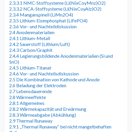
2.3.3.1 NMC-Stoffsysteme (Li(NixCoyMnz)O2)
2.3.3.2 NCA-Stoffsysteme (Li(NixCoyAlz)O2)
2.3.4 Manganspinell (LiMn2O4)
2.3.5 Lithium-Eisenphosphat (LiFePO4)
2.3.6 Vor- und Nachteildiskussion
2.4 Anodenmaterialien
2.4.1 Lithium-Metall
2.4.2 Sauerstoff (Lithium/Luft)
2.4.3 Carbon/Graphit
2.4.4 Legierungsbildende Anodenmaterialien (Si und
SnO)
2.4.5 Lithium-Titanat
2.4.6 Vor- und Nachteilsdiskussion
2.5 Die Kombination von Kathode und Anode
2.6 Beladung der Elektroden
2.7 Lebensdauerende
2.8 Wärmeeffekte
2.8.1 Allgemeines
2.8.2 Wärmekapazität und Erwärmung
2.8.3 Wärmeabgabe (Abkühlung)
2.9 Thermal Runaway
2.9.1 „Thermal Runaway“ bei nicht mangelbehaften