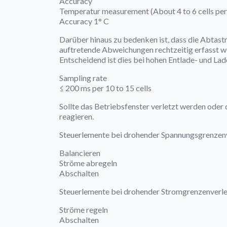
Accuracy
Temperatur measurement (About 4 to 6 cells per
Accuracy 1° C
Darüber hinaus zu bedenken ist, dass die Abtastr
auftretende Abweichungen rechtzeitig erfasst w
Entscheidend ist dies bei hohen Entlade- und La
Sampling rate
≤ 200 ms per 10 to 15 cells
Sollte das Betriebsfenster verletzt werden ode
reagieren.
Steuerlemente bei drohender Spannungsgrenzen
Balancieren
Ströme abregeln
Abschalten
Steuerlemente bei drohender Stromgrenzenverle
Ströme regeln
Abschalten